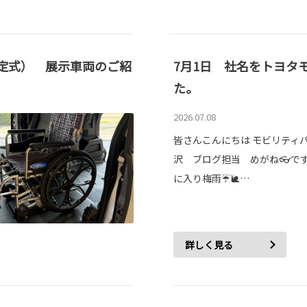
固定式） 展示車両のご紹
7月1日 社名をトヨタ
た。
2026.07.08
皆さんこんにちは モビリティ
沢 ブログ担当 めがね👓です
に入り梅雨☔🐌…
詳しく見る