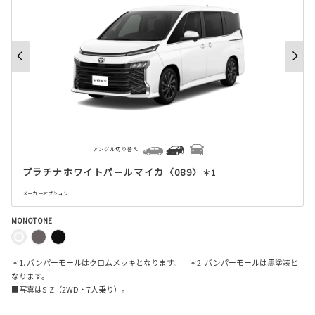
アングル切り替え
プラチナホワイトパールマイカ〈089〉
＊1
メーカーオプション
MONOTONE
＊1. バンパーモールはクロムメッキとなります。 ＊2. バンパーモールは黒塗装と
なります。
■写真は
S-Z
（
2WD
・
7
人乗り）。