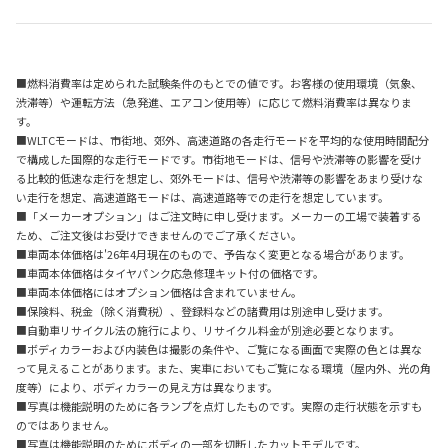
■燃料消費率は定められた試験条件のもとでの値です。お客様の使用環境（気象、
渋滞等）や運転方法（急発進、エアコン使用等）に応じて燃料消費率は異なりま
す。
■WLTCモードは、市街地、郊外、高速道路の各走行モードを平均的な使用時間配分
で構成した国際的な走行モードです。市街地モードは、信号や渋滞等の影響を受け
る比較的低速な走行を想定し、郊外モードは、信号や渋滞等の影響をあまり受けな
い走行を想定、高速道路モードは、高速道路等での走行を想定しています。
■「メーカーオプション」はご注文時に申し受けます。メーカーの工場で装着する
ため、ご注文後はお受けできませんのでご了承ください。
■車両本体価格は'26年4月現在のもので、予告なく変更となる場合があります。
■車両本体価格はタイヤパンク応急修理キット付の価格です。
■車両本体価格にはオプション価格は含まれていません。
■保険料、税金（除く消費税）、登録料などの諸費用は別途申し受けます。
■自動車リサイクル法の施行により、リサイクル料金が別途必要となります。
■ボディカラーおよび内装色は撮影の条件や、ご覧になる画面で実際の色とは異な
って見えることがあります。また、実車においてもご覧になる環境（屋内外、光の角
度等）により、ボディカラーの見え方は異なります。
■写真は機能説明のために各ランプを点灯したものです。実際の走行状態を示すも
のではありません。
■写真は機能説明のためにボディの一部を切断したカットモデルです。