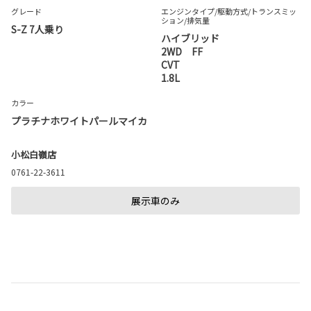
グレード
エンジンタイプ
/駆動方式/
トランスミッ
ション
/排気量
S-Z 7人乗り
ハイブリッド
2WD FF
CVT
1.8L
カラー
プラチナホワイトパールマイカ
小松白嶺店
0761-22-3611
展示車のみ