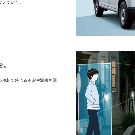
変えていく。
を。
の運転で感じる不安や緊張を減
。