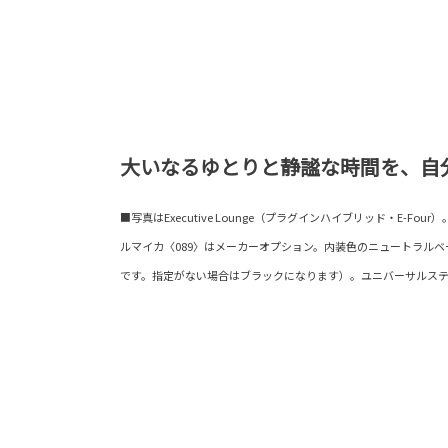
大いなるゆとりと静謐な時間を、自
■写真はExecutive Lounge（プラグインハイブリッド・E-F
ルマイカ〈089〉はメーカーオプション。内装色のニュートラル
です。指定がない場合はブラックになります）。ユニバーサルス