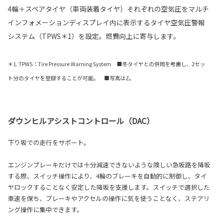
4輪＋スペアタイヤ（車両装着タイヤ）それぞれの空気圧をマルチ
インフォメーションディスプレイ内に表示するタイヤ空気圧警報
システム（TPWS＊1）を設定。燃費向上に寄与します。
＊1. TPWS：Tire Pressure Warning System ■冬タイヤとの併用を考慮し、2セッ
ト分のタイヤを登録することが可能。 ■写真はZ。
ダウンヒルアシストコントロール（DAC）
下り坂での走行をサポート。
エンジンブレーキだけでは十分減速できないような険しい急坂路を降坂
する際、スイッチ操作により、4輪のブレーキを自動的に制御し、タイ
ヤロックすることなく安定した降坂を支援します。スイッチで選択した
車速を保ち、ブレーキやアクセルの操作に気を使うことなく、ステアリ
ング操作に集中できます。