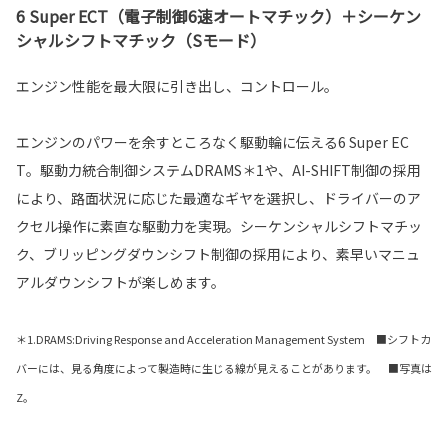
6 Super ECT（電子制御6速オートマチック）＋シーケン
シャルシフトマチック（Sモード）
エンジン性能を最大限に引き出し、コントロール。
エンジンのパワーを余すところなく駆動輪に伝える6 Super EC
T。駆動力統合制御システムDRAMS＊1や、AI-SHIFT制御の採用
により、路面状況に応じた最適なギヤを選択し、ドライバーのア
クセル操作に素直な駆動力を実現。シーケンシャルシフトマチッ
ク、ブリッピングダウンシフト制御の採用により、素早いマニュ
アルダウンシフトが楽しめます。
＊1.DRAMS:Driving Response and Acceleration Management System ■シフトカ
バーには、見る角度によって製造時に生じる線が見えることがあります。 ■写真は
Z。