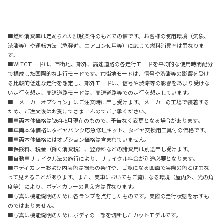
■燃料消費率は定められた試験条件のもとでの値です。お客様の使用環境（気象、
渋滞等）や運転方法（急発進、エアコン使用等）に応じて燃料消費率は異なりま
す。
■WLTCモードは、市街地、郊外、高速道路の各走行モードを平均的な使用時間配分
で構成した国際的な走行モードです。市街地モードは、信号や渋滞等の影響を受け
る比較的低速な走行を想定し、郊外モードは、信号や渋滞等の影響をあまり受けな
い走行を想定、高速道路モードは、高速道路等での走行を想定しています。
■「メーカーオプション」はご注文時に申し受けます。メーカーの工場で装着する
ため、ご注文後はお受けできませんのでご了承ください。
■車両本体価格は'26年5月現在のもので、予告なく変更となる場合があります。
■車両本体価格はタイヤパンク応急修理キット、タイヤ交換用工具付の価格です。
■車両本体価格にはオプション価格は含まれていません。
■保険料、税金（除く消費税）、登録料などの諸費用は別途申し受けます。
■自動車リサイクル法の施行により、リサイクル料金が別途必要となります。
■ボディカラーおよび内装色は撮影の条件や、ご覧になる画面で実際の色とは異な
って見えることがあります。また、実車においてもご覧になる環境（屋内外、光の角
度等）により、ボディカラーの見え方は異なります。
■写真は機能説明のために各ランプを点灯したものです。実際の走行状態を示すも
のではありません。
■写真は機能説明のためにボディの一部を切断したカットモデルです。